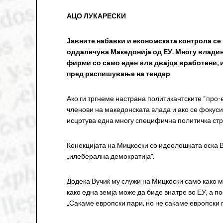
АЦО ЛУКАРЕСКИ
Јавните набавки и економската контрола се 
оддалечува Македонија од ЕУ. Многу владини
фирми со само еден или двајца вработени,
пред распишување на тендер
Ако ги тргнеме настрана политикантските “про-
членови на македонската влада и ако се фокус
исцртува една многу специфична политичка страт
Конекцијата на Мицкоски со идеолошката оска 
„илеберална демократија“.
Додека Вучиќ му служи на Мицкоски само како 
како една земја може да биде внатре во ЕУ, а п
„Сакаме европски пари, но не сакаме европски 