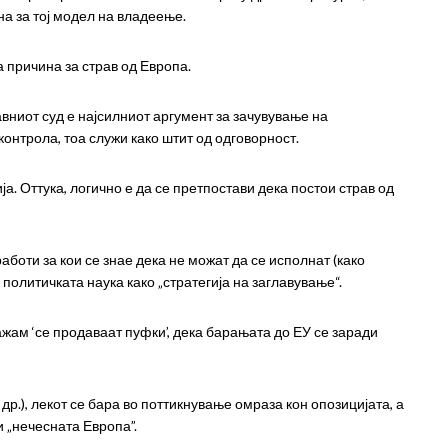
на за тој модел на владеење.
 причина за страв од Европа.
авниот суд е најсилниот аргумент за зачувување на
контрола, тоа служи како штит од одговорност.
. Оттука, логично е да се претпостави дека постои страв од
аботи за кои се знае дека не можат да се исполнат (како
политичката наука како „стратегија на заглавување“.
ажам ‘се продаваат пуфки’, дека барањата до ЕУ се заради
др.), лекот се бара во поттикнување омраза кон опозицијата, а
и „нечесната Европа”.