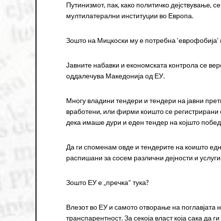
Путинизмот, пак, како политичко дејствување, 
мултилатерални институции во Европа.
Зошто на Мицкоски му е потребна ‘еврофобија’
Јавните набавки и економската контрола се веро
оддалечува Македонија од ЕУ.
Многу владини тендери и тендери на јавни прет
вработени, или фирми коишто се регистрирани
дека имаше дури и еден тендер на којшто поб
Да ги споменам овде и тендерите на коишто ед
распишани за сосем различни дејности и услуги
Зошто ЕУ е „пречка“ тука?
Влезот во ЕУ и самото отворање на поглавјата 
транспарентност. За секоја власт која сака да 