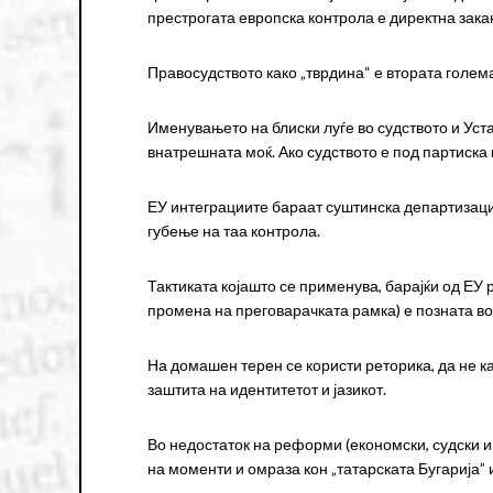
престрогата европска контрола е директна зака
Правосудството како „тврдина“ е втората голема
Именувањето на блиски луѓе во судството и Уст
внатрешната моќ. Ако судството е под партиска 
ЕУ интеграциите бараат суштинска департизација
губење на таа контрола.
Тактиката којашто се применува, барајќи од ЕУ р
промена на преговарачката рамка) е позната во 
На домашен терен се користи реторика, да не к
заштита на идентитетот и јазикот.
Во недостаток на реформи (економски, судски и 
на моменти и омраза кон „татарската Бугарија” 