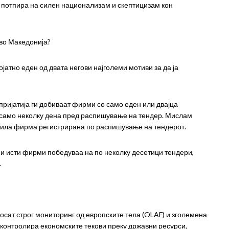
се потпира на силен национализам и скептицизам кон
 во Македонија?
јатно еден од двата негови најголеми мотиви за да ја
пријатија ги добиваат фирми со само еден или двајца
 само неколку дена пред распишување на тендер. Мислам
едила фирма регистрирана по распишување на тендерот.
ни исти фирми победуваа на по неколку десетици тендери,
.
носат строг мониторинг од европските тела (OLAF) и зголемена
ги контролира економските текови преку државни ресурси,