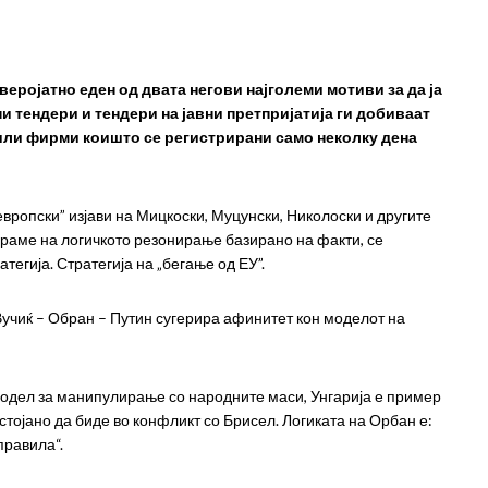
веројатно еден од двата негови најголеми мотиви за да ја
 тендери и тендери на јавни претпријатија ги добиваат
 или фирми коишто се регистрирани само неколку дена
европски” изјави на Мицкоски, Муцунски, Николоски и другите
ираме на логичкото резонирање базирано на факти, се
егија. Стратегија на „бегање од ЕУ”.
Вучиќ – Обран – Путин сугерира афинитет кон моделот на
модел за манипулирање со народните маси, Унгарија е пример
остојано да биде во конфликт со Брисел. Логиката на Орбан е:
правила“.