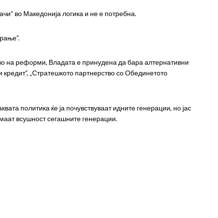
ачи” во Македонија логика и не е потребна.
рање”.
тво на реформи, Владата е принудена да бара алтернативни
ки кредит”, „Стратешкото партнерство со Обединетото
вата политика ќе ја почувствуваат идните генерации, но јас
имаат всушност сегашните генерации.