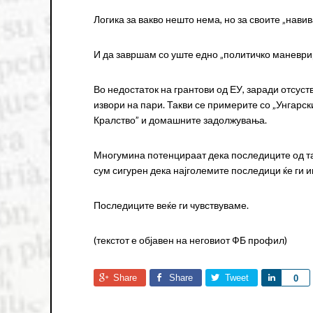
Логика за вакво нешто нема, но за своите „навив
И да завршам со уште едно „политичко маневри
Во недостаток на грантови од ЕУ, заради отсус
извори на пари. Такви се примерите со „Унгарс
Кралство” и домашните задолжувања.
Многумина потенцираат дека последиците од так
сум сигурен дека најголемите последици ќе ги 
Последиците веќе ги чувствуваме.
(текстот е објавен на неговиот ФБ профил)
Share
Share
Tweet
Share
0