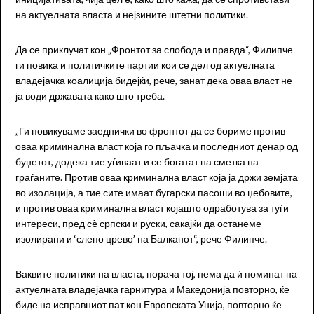
на актуелната власта и нејзините штетни политики.
Да се приклучат кон „Фронтот за слобода и правда“, Филипче
ги повика и политичките партии кои се дел од актуелната
владејачка коалиција бидејќи, рече, занат дека оваа власт не
ја води државата како што треба.
„Ги повикуваме заеднички во фронтот да се бориме против
оваа криминална власт која го пљачка и последниот денар од
буџетот, додека тие уѓиваат и се богатат на сметка на
граѓаните. Против оваа криминална власт која ја држи земјата
во изолација, а тие сите имаат бугарски пасоши во џебовите,
и против оваа криминална власт којашто одработува за туѓи
интереси, пред сè српски и руски, сакајќи да останеме
изолирани и ‘слепо црево’ на Балканот“, рече Филипче.
Ваквите политики на власта, порача тој, нема да ѝ поминат на
актуелната владејачка гарнитура и Македонија повторно, ќе
биде на исправниот пат кон Европската Унија, повторно ќе