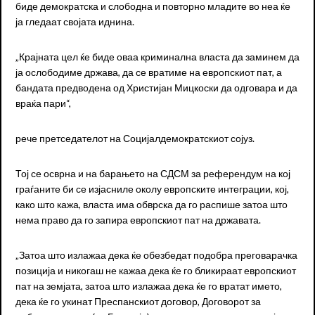
биде демократска и слободна и повторно младите во неа ќе
ја гледаат својата иднина.
„Крајната цел ќе биде оваа криминална власта да заминем да
ја ослободиме држава, да се вратиме на европскиот пат, а
бандата предводена од Христијан Мицкоски да одговара и да
враќа пари“,
рече претседателот на Социјалдемократскиот сојуз.
Тој се осврна и на барањето на СДСМ за референдум на кој
граѓаните би се изјасниле околу европските интеграции, кој,
како што кажа, власта има обврска да го распише затоа што
нема право да го запира европскиот пат на државата.
„Затоа што излажаа дека ќе обезбедат подобра преговарачка
позиција и никогаш не кажаа дека ќе го бликираат европскиот
пат на земјата, затоа што излажаа дека ќе го вратат името,
дека ќе го укинат Преспанскиот договор, Договорот за