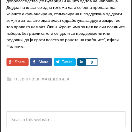
добрососедство (со Бугарија) и ништо од тоа не направија.
Дојдоа на власт со една голема лага со една пропаганда
којашто е финансирана, стимулирана и поддржана од други
земји и затоа што оваа власт одработува за други земји, тие
тоа право го немаат. Овин ‘Фронт’ има за цел во очи следните
избори, без разлика кога се, дали се предвремени или
редовни, да ја врати власта во рацете на граѓаните“, изјави
Филипче.
Share
Share
Tweet
Share
0
FILED UNDER:
МАКЕДОНИЈА