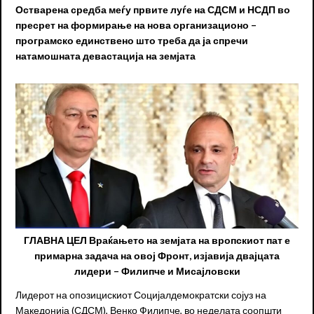
Остварена средба меѓу првите луѓе на СДСМ и НСДП во
пресрет на формирање на нова организационо –
програмско единствено што треба да ја спречи
натамошната девастација на земјата
ГЛАВНА ЦЕЛ Враќањето на земјата на вропскиот пат е
примарна задача на овој Фронт, изјавија двајцата
лидери – Филипче и Мисајловски
Лидерот на опозицискиот Социјалдемократски сојуз на
Македонија (СДСМ), Венко Филипче, во неделата соопшти