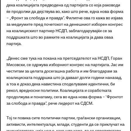
дека коалицијата предводена од партијата со која раководи
ќе продолжи да дејствува во, како што рече, една нова форма
– „Фронт за слобода и правда“. Филипче ова го кажа во изјава
за медиумите пред почетокот на денешниот изборен конгрес
на коалицискиот партнер НСДП, заблагодарувајќи се за
поддршката што во рамките на коалицијата ја дава оваа
партија.
„Денес сме тука на покана на претседателот на НСДП, Горан
Мисовски, се одржува изборниот конгрес на партијата. Јас им
честитам за целата досегашна работа и им благодарам за
коалициската поддршка што ја даваат долги години наназад,
а тоа е доказ дека навистина споделуваме идентични, би
рекол, вредносни политики. Коалицијата и соработката
продолжува и понатаму, сега во една нова форма – ‘Фронтот
за слобода и правда“, рече лидерот на СДСМ.
Тој ги повика сите политички партии, граѓански организации,
активисти, интелектуалци, млади, студенти да се приклучат на
иницијативата, чија цел е, како што кажа, да се спротивстави