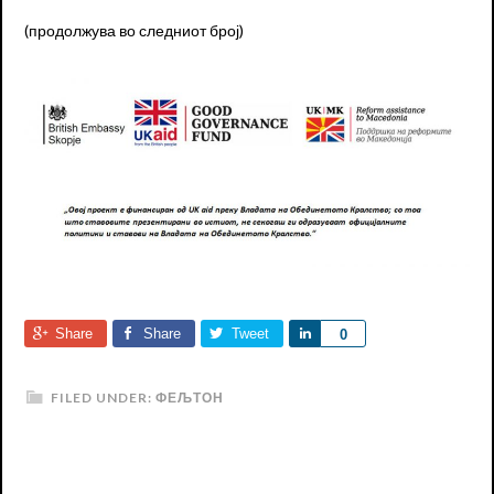
(продолжува во следниот број)
Share
Share
Tweet
Share
0
FILED UNDER:
ФЕЉТОН