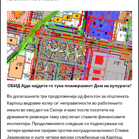
ОБИД Ајде најдете го тука планираниот Дом на кулурата?
Во досегашните три продолженија од фељтон за општината
Карпош видовме колку се’ неправилности во работењето
имало во овој дел на Скопје и како после посетите на
државните ревизори таму свој печат ставиле финансовите
инспектори. Продолжението следеше со поднесување на
четири кривични пријави против ексградоначалникот Стевче
Јакимовски и уште четири високи службеници на Карпош.