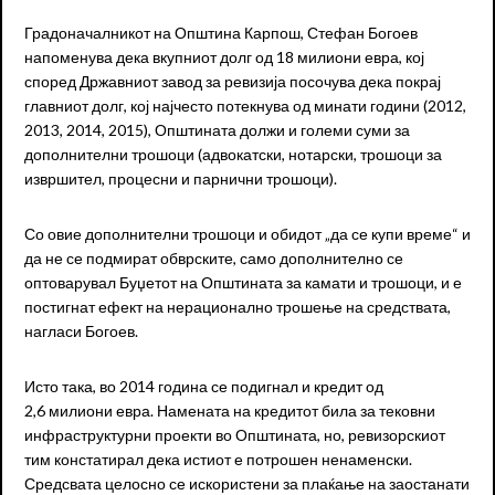
Градоначалникот на Општина Карпош, Стефан Богоев
напоменува дека вкупниот долг од 18 милиони евра, кој
според Државниот завод за ревизија посочува дека покрај
главниот долг, кој најчесто потекнува од минати години (2012,
2013, 2014, 2015), Општината должи и големи суми за
дополнителни трошоци (адвокатски, нотарски, трошоци за
извршител, процесни и парнични трошоци).
Со овие дополнителни трошоци и обидот „да се купи време“ и
да не се подмират обврските, само дополнително се
оптоварувал Буџетот на Општината за камати и трошоци, и е
постигнат ефект на нерационално трошење на средствата,
нагласи Богоев.
Исто така, во 2014 година се подигнал и кредит од
2,6 милиони евра. Намената на кредитот била за тековни
инфраструктурни проекти во Општината, но, ревизорскиот
тим констатирал дека истиот е потрошен ненаменски.
Средсвата целосно се искористени за плаќање на заостанати