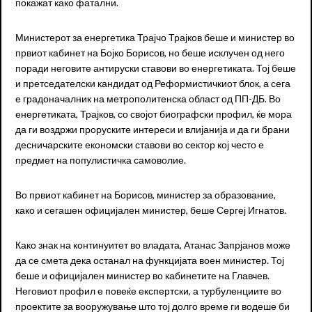
покажат како фатални.
Министерот за енергетика Трајчо Трајков беше и министер во
првиот кабинет на Бојко Борисов, но беше исклучен од него
поради неговите антируски ставови во енергетиката. Тој беше
и претседателски кандидат од Реформистичкиот блок, а сега
е градоначалник на метрополитенска област од ПП-ДБ. Во
енергетиката, Трајков, со својот биографски профил, ќе мора
да ги воздржи проруските интереси и влијанија и да ги брани
десничарските економски ставови во сектор кој често е
предмет на популистичка самоволие.
Во првиот кабинет на Борисов, министер за образование,
како и сегашен официјален министер, беше Сергеј Игнатов.
Како знак на континуитет во владата, Атанас Запрјанов може
да се смета дека останал на функцијата воен министер. Тој
беше и официјален министер во кабинетите на Главчев.
Неговиот профил е повеќе експертски, а турбуленциите во
проектите за вооружување што тој долго време ги водеше би