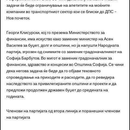
задачи ќе биде ограничување на апетитите на моќните
компании во транспортниот сектор кои се блиски до ДПС –
Нов почеток.
Георги Клисурски, кој го презема Министерството за
финансии, има искуство како заменик-министер на Асен
Василев за буџет, долг и општини, но ја напушти Народната
партија, згрозен од снимките со заменик-градоначалникот на
Софија Барбутов. Во мигот е заменик-градоначалник за
финансии, здравство и концесии во Општина Софија. Се чини
дека негова задача ќе биде да го објави тековното
спроведување на приходите и расходите, да го ревидира
наследството за привилегираните општини и проекти и да
предложи продолжен државен буџет до средината на
годината.
Членови на партијата од втора линија и поранешни членови
на партијата