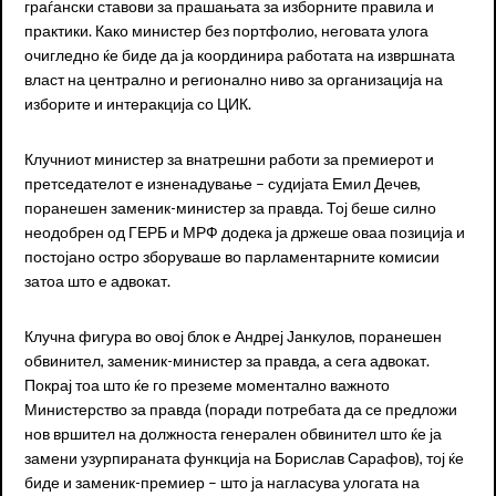
граѓански ставови за прашањата за изборните правила и
практики. Како министер без портфолио, неговата улога
очигледно ќе биде да ја координира работата на извршната
власт на централно и регионално ниво за организација на
изборите и интеракција со ЦИК.
Клучниот министер за внатрешни работи за премиерот и
претседателот е изненадување – судијата Емил Дечев,
поранешен заменик-министер за правда. Тој беше силно
неодобрен од ГЕРБ и МРФ додека ја држеше оваа позиција и
постојано остро зборуваше во парламентарните комисии
затоа што е адвокат.
Клучна фигура во овој блок е Андреј Јанкулов, поранешен
обвинител, заменик-министер за правда, а сега адвокат.
Покрај тоа што ќе го преземе моментално важното
Министерство за правда (поради потребата да се предложи
нов вршител на должноста генерален обвинител што ќе ја
замени узурпираната функција на Борислав Сарафов), тој ќе
биде и заменик-премиер – што ја нагласува улогата на