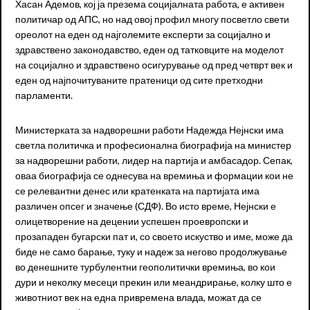
Хасан Адемов, кој ја презема социјалната работа, е активен
политичар од АПС, но над овој профил многу посветло свети
ореолот на еден од најголемите експерти за социјално и
здравствено законодавство, еден од татковците на моделот
на социјално и здравствено осигурување од пред четврт век и
еден од најпочитуваните пратеници од сите претходни
парламенти.
Министерката за надворешни работи Надежда Нејнски има
светла политичка и професионална биографија на министер
за надворешни работи, лидер на партија и амбасадор. Сепак,
оваа биографија се однесува на времиња и формации кои не
се релевантни денес или кратенката на партијата има
различен опсег и значење (СДФ). Во исто време, Нејнски е
олицетворение на децении успешен проевропски и
прозападен бугарски пат и, со своето искуство и име, може да
биде не само барање, туку и надеж за негово продолжување
во денешните турбулентни геополитички времиња, во кои
дури и неколку месеци прекин или меандрирање, колку што е
животниот век на една привремена влада, можат да се