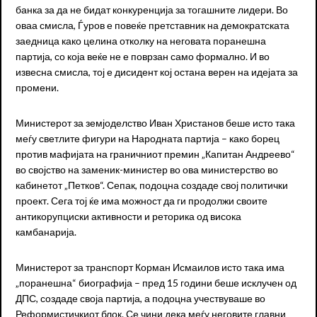
банка за да не бидат конкуренција за тогашните лидери. Во
оваа смисла, Ѓуров е повеќе претставник на демократската
заедница како целина отколку на неговата поранешна
партија, со која веќе не е поврзан само формално. И во
извесна смисла, тој е дисидент кој остана верен на идејата за
промени.
Министерот за земјоделство Иван Христанов беше исто така
меѓу светлите фигури на Народната партија – како борец
против мафијата на граничниот премин „Капитан Андреево“
во својство на заменик-министер во ова министерство во
кабинетот „Петков“. Сепак, подоцна создаде свој политички
проект. Сега тој ќе има можност да ги продолжи своите
антикорупциски активности и реторика од висока
камбанарија.
Министерот за транспорт Корман Исмаилов исто така има
„поранешна“ биографија – пред 15 години беше исклучен од
ДПС, создаде своја партија, а подоцна учествуваше во
Реформистичкиот блок. Се чини дека меѓу неговите главни