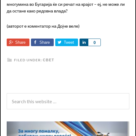
многумина во Бугарија ќе си речат на крајот – еј, не може ли
да остане како редовна влада?
(авторот е коментатор на Дојче веле)
Share
Share
Tweet
Share
0
FILED UNDER:
СВЕТ