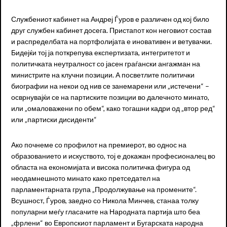
Службениот кабинет на Андреј Ѓуров е различен од кој било
друг службен кабинет досега. Пристапот кон неговиот состав
и распределбата на портфолијата е иновативен и ветувачки.
Бидејќи тој ја поткрепува експертизата, интегритетот и
политичката неутралност со јасен граѓански ангажман на
министрите на клучни позиции. А посветлите политички
биографии на некои од нив се занемарени или „истечени“ –
осврнувајќи се на партиските позиции во далечното минато,
или „омаловажени по обем“, како тогашни кадри од „втор ред“
или „партиски дисиденти“
Ако почнеме со профилот на премиерот, во однос на
образованието и искуството, тој е докажан професионалец во
областа на економијата и висока политичка фигура од
неодамнешното минато како претседател на
парламентарната група „Продолжување на промените“.
Всушност, Ѓуров, заедно со Никола Минчев, станаа толку
популарни меѓу гласачите на Народната партија што беа
„фрлени“ во Европскиот парламент и Бугарската народна