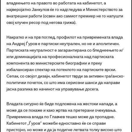
владеењето на правото во работата на кабинетот, а
најверојатно Јанкулов ќе го надгледува и Министерството за
внатрешни работи (освен ако самиот премиер не го напушти
овој клучен ресор под негова грижа).
Накратко и на прв поглед, профилот на привремената влада
на Андреј Ѓуров е партиски неутрален, но не и аполитичен.
Партиската неутралност е загарантирана со бледнеењето и/
или доминацијата на професионалната над партиската
компонента во министерските биографии и преку
избалансиран спектар на потеклото на партиските врски.
Сепак, со својот дизајн, кабинетот тврди за активен граѓанско-
политички почеток, со што има сериозни шанси да направи
јасна разлика во начинот на управување досега.
Владата сигурно ќе биде подложена на жестоки напади, а
може да се покаже и како жртва на претерани очекувања.
Привремена влада по Главчев тешко може да пропадне.
Кабинетот „Ѓуров“ можеби едноставно ќе се справи
пристојно, но може и да ја подигне летвата толку високо што