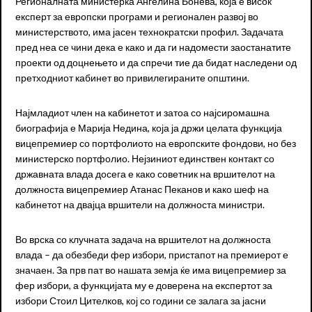
Регионалната министерка Ангелина Бонева, која е висок
експерт за европски програми и регионален развој во
министерството, има јасен технократски профил. Задачата
пред неа се чини дека е како и да ги надомести заостанатите
проекти од доцнењето и да спречи тие да бидат наследени од
претходниот кабинет во привилегираните општини.
Најмладиот член на кабинетот и затоа со најсиромашна
биографија е Марија Недина, која ја држи целата функција
вицепремиер со портфолиото на европските фондови, но без
министерско портфолио. Нејзиниот единствен контакт со
државната влада досега е како советник на вршителот на
должноста вицепремиер Атанас Пеканов и како шеф на
кабинетот на двајца вршители на должноста министри.
Во врска со клучната задача на вршителот на должноста
влада – да обезбеди фер избори, пристапот на премиерот е
значаен. За прв пат во нашата земја ќе има вицепремиер за
фер избори, а функцијата му е доверена на експертот за
избори Стоил Цителков, кој со години се залага за јасни