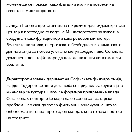
можеле да се покажат како фатални ако има потреси на
власта во министерството.
Јулијан Попов е претставник на широкиот десно-демократски
центар и претходно го водеше Министерството за животна
средина и како функционер и како редовен министер.
Зелените политики, енергетската безбедност и климатската
дипломатија се негова улога на меѓународно ниво. Сепак, на
домашен план, тој ќе мора да покаже потешки дипломатски
вештини.
Директорот и главен диригент на Софиската филхармонија,
Најден Тодоров, се чини дека веќе се пријавил за функцијата
министер за култура, штом се формира привремена влада.
Сега, сепак, повторно ќе мора да се соочи со театарски
проблем – по скандалот со фиктивни назначувања што го
одбележаа неговиот претходен мандат, сега го чека протест
на театрите.