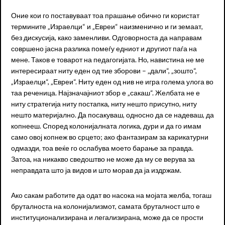
Оние кои го поставуваат тоа прашање обично ги користат
термините „Израелци“ и „Евреи“ наизменично и ги земаат,
без дискусија, како заменливи. Одговорноста да направам
совршено јасна разлика помеѓу едниот и другиот паѓа на
мене. Таков е товарот на педагогијата. Но, навистина не ме
интересираат ниту еден од тие зборови – „дали“, „зошто“,
„Израелци“, „Евреи“. Ниту еден од нив не игра голема улога во
таа реченица. Најзначајниот збор е „сакаш“. Желбата не е
ниту стратегија ниту постапка, ниту нешто присутно, ниту
нешто материјално. Да посакуваш, односно да се надеваш, да
копнееш. Според колонијалната логика, дури и да го имам
само овој копнеж во срцето; ако фантазирам за карикатурни
одмазди, тоа веќе го ослабува моето барање за правда.
Затоа, на никакво сведоштво не може да му се верува за
неправдата што ја видов и што морав да ја издржам.
Ако сакам работите да одат во насока на мојата желба, тогаш
бруталноста на колонијализмот, самата бруталност што е
институционализирана и легализирана, може да се прости