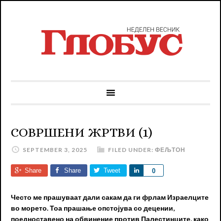
СOВРШЕНИ ЖРТВИ (1)
SEPTEMBER 3, 2025
FILED UNDER:
ФЕЉТОН
Share
Share
Tweet
Share
0
Често ме прашуваат дали сакам да ги фрлам Израелците
во морето. Тоа прашање опстојува со децении,
поедноставено на обвинение против Палестинците, како