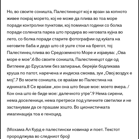
Но, во своите соништа, Палестинецот кој е врзан за копното
живее покрај морето, кој не може да плива во тоа море
поради контролни пунктови, кој поминал години со болка
поради солената пареа што продира во неговата кујна во
лето, со болка поради старите фотографии од куќата на
неговите баба и дедо што сè уште стои на брегот, тој
Палестинец плива во Средоземното Море и изјавува: „Ова
море е мое“.6 Во своите соништа, Палестинецот оди од
Витлеем до Ерусалим без запирање, берејќи бодликава
круша по патот, наречена и индиска смоква, зуи „Овој воздух е
мој“.7 Во моите соништа, се враќам во Палестина на
иднината.8 Се враќам „кон она што беше мое: моето вчера. /
Кон она што ќе биде мое: далечното утре“.9 Нема сирени,
нема доселеници, нема претреси под уличните светилки и не
застанувам да се прашам зошто. Во ционистичката
имагинација тоа е геноцид.
(Мохама Ал Курд е палестински новинар и поет. Текстот
прородлжува во следниот број)