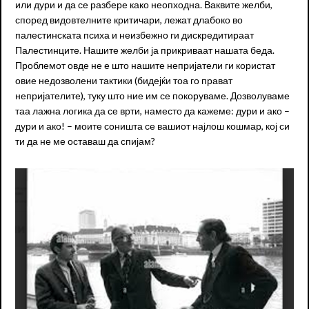
или дури и да се разбере како неопходна. Ваквите желби,
според видовтелните критичари, лежат длабоко во
палестинската психа и неизбежно ги дискредитираат
Палестинците. Нашите желби ја прикриваат нашата беда.
Проблемот овде не е што нашите непријатели ги користат
овие недозволени тактики (бидејќи тоа го прават
непријателите), туку што ние им се покоруваме. Дозволуваме
таа лажна логика да се врти, наместо да кажеме: дури и ако –
дури и ако! – моите соништа се вашиот најлош кошмар, кој си
ти да не ме оставаш да спијам?