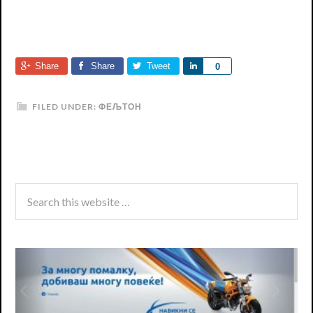
Share
Share
Tweet
Share
0
FILED UNDER:
ФЕЉТОН