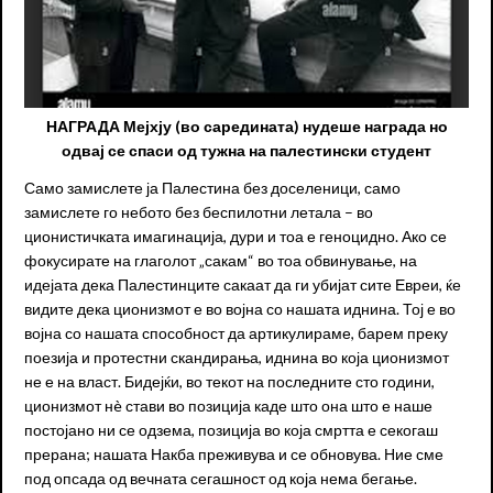
НАГРАДА Мејхју (во саредината) нудеше награда но
одвај се спаси од тужна на палестински студент
Само замислете ја Палестина без доселеници, само
замислете го небото без беспилотни летала – во
ционистичката имагинација, дури и тоа е геноцидно. Ако се
фокусирате на глаголот „сакам“ во тоа обвинување, на
идејата дека Палестинците сакаат да ги убијат сите Евреи, ќе
видите дека ционизмот е во војна со нашата иднина. Тој е во
војна со нашата способност да артикулираме, барем преку
поезија и протестни скандирања, иднина во која ционизмот
не е на власт. Бидејќи, во текот на последните сто години,
ционизмот нè стави во позиција каде што она што е наше
постојано ни се одзема, позиција во која смртта е секогаш
прерана; нашата Накба преживува и се обновува. Ние сме
под опсада од вечната сегашност од која нема бегање.