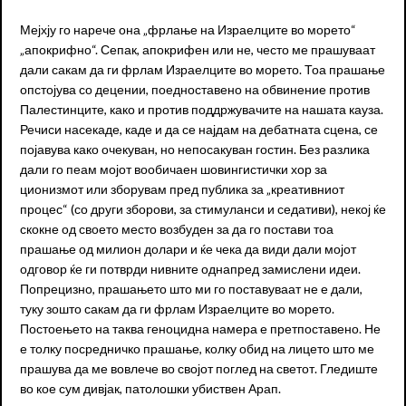
Мејхју го нарече она „фрлање на Израелците во морето“
„апокрифно“. Сепак, апокрифен или не, често ме прашуваат
дали сакам да ги фрлам Израелците во морето. Тоа прашање
опстојува со децении, поедноставено на обвинение против
Палестинците, како и против поддржувачите на нашата кауза.
Речиси насекаде, каде и да се најдам на дебатната сцена, се
појавува како очекуван, но непосакуван гостин. Без разлика
дали го пеам мојот вообичаен шовингистички хор за
ционизмот или зборувам пред публика за „креативниот
процес“ (со други зборови, за стимуланси и седативи), некој ќе
скокне од своето место возбуден за да го постави тоа
прашање од милион долари и ќе чека да види дали мојот
одговор ќе ги потврди нивните однапред замислени идеи.
Попрецизно, прашањето што ми го поставуваат не е дали,
туку зошто сакам да ги фрлам Израелците во морето.
Постоењето на таква геноцидна намера е претпоставено. Не
е толку посредничко прашање, колку обид на лицето што ме
прашува да ме вовлече во својот поглед на светот. Гледиште
во кое сум дивјак, патолошки убиствен Арап.