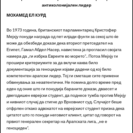
антиколонијален лидер
МОХАМЕД ЕЛ КУРД
Во 1973 година, британскиот парламентарец Кристофер
Мејхју понуди награда од пет илјади фунти за секој што ќе
може да обезбеди докази дека вториот претседател на
Египет, Гамал Абдел Насер, навистина ја прогласил својата
намера да „ги избрка Евреите во морето“.. Потоа Мејхју ги
прошири критериумите за да вклучи каква било
документација за геноцидни изјави дадени од кој било
компетентен арапски лидер. Тој ги сметаше сите примени
обвинувања за неавтентични. Не помина долго време пред
еден од оние што ги понудија бараните докази, дваесет и
двегодишен еврејски студент, да поднесе тужба против Мејхју
и нивниот случај да стигне до Врховниот суд. Случајот беше
отфрлен откако адвокатот на еврејскиот студент призна дека
цитатот што го понуди неговиот клиент, цитат од говорот на
првиот генерален секретар на Арапската лига, „не е
геноциден“.