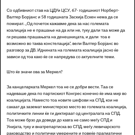
Со одбивниот став на ЦДУи ЦСУ, 67- годишниот Норберт-
Валтер Борјанс и 58 годишната Заскија Ескен нема да се
помират. „Од почеток кажавме дека за нас големата
коалиција не е прашање на да или не, туку дали таа може да
ги решава прашањата на денешницата, и дали тоа е
возможно во таква констелација”, вели Валтер Борјанс во
разговор за ДВ. Иднината на големата коалиција јасно ќе
зависи од тоа како ќе се напредува со актуелните теми.
Што ќе значи ова за Меркел?
За канцеларката Меркел тоа не се добри вести. Таа се
надеваше дека по партискиот Конгрес конечно ќе има мир во
коалицијата. Наместо тоа новите шефови на СПД, кои не
сакаат да заземат министерско место во големата коалиција,
политичките линии ќе ги диктираат од централата на СПД.
Тоа може брзо да доведе до кавга не само меѓу СПД и
Унијата, туку и внатрепартиска во СПД, меѓу левичарското
раководство и политички умерените и повеќе прагматични