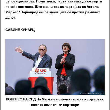
репозиционираа. Политички, партијата сака да се сврти
повеќе кон лево. Што значи тоа за партијата на Ангела
Меркел? Најнапред ес-пе-деовците се против рамниот
данок
САБИНЕ КУНАРЦ
КОНГРЕС НА СПД На Меркел и стаува тесно во сојузот со
своите политички партнери