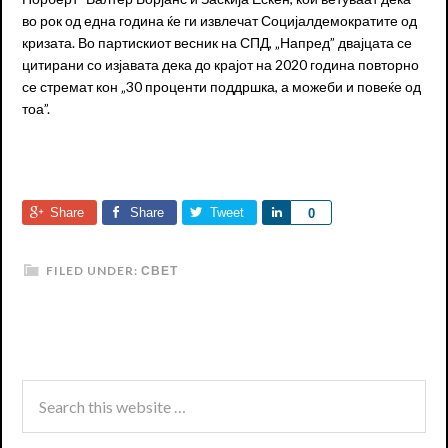
во рок од една година ќе ги извлечат Социјалдемократите од
кризата. Во партискиот весник на СПД, „Напред” двајцата се
цитирани со изјавата дека до крајот на 2020 година повторно
се стремат кон „30 проценти поддршка, а можеби и повеќе од
тоа”.
Share
Share
Tweet
Share
0
FILED UNDER:
СВЕТ