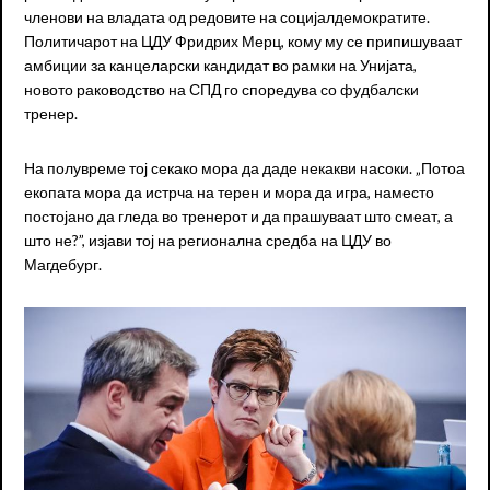
членови на владата од редовите на социјалдемократите.
Политичарот на ЦДУ Фридрих Мерц, кому му се припишуваат
амбиции за канцеларски кандидат во рамки на Унијата,
новото раководство на СПД го споредува со фудбалски
тренер.
На полувреме тој секако мора да даде некакви насоки. „Потоа
екопата мора да истрча на терен и мора да игра, наместо
постојано да гледа во тренерот и да прашуваат што смеат, а
што не?”, изјави тој на регионална средба на ЦДУ во
Магдебург.