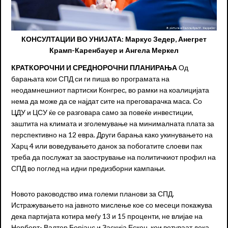
КОНСУЛТАЦИИ ВО УНИЈАТА: Маркус Зедер, Анегрет
Крамп-Каренбауер и Ангела Меркел
К
РАТКОРОЧНИ И СРЕДНОРОЧНИ ПЛАНИРАЊА
Од
барањата кои СПД си ги пиша во програмата на
неодамнешниот партиски Конгрес, во рамки на коалицијата
нема да може да се најдат сите на преговарачка маса. Со
ЦДУ и ЦСУ ќе се разговара само за повеќе инвестиции,
заштита на климата и зголемување на минималната плата за
перспективно на 12 евра. Други барања како укинувањето на
Харц 4 или воведувањето данок за побогатите слоеви пак
треба да послужат за заострување на политичкиот профил на
СПД во поглед на идни предизборни кампањи.
Новото раководство има големи планови за СПД.
Истражувањето на јавното мислење кое со месеци покажува
дека партијата котира меѓу 13 и 15 проценти, не влијае на
Норберт- Валтер Борјанс и Заскија Ескен, кои ветуваат дека