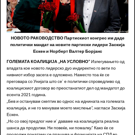
НОВОТО РАКОВОДСТВО Партискиот конгрес им даде
политички мандат на новите партиски лидери Заскија
Ескен и Норберт Валтер Борјанс
Г
ОЛЕМАТА КОАЛИЦИЈА „НА УСЛОВНО
“
Излегувањето од
владата кое новото лидерско дуо индиректно го вети по
нивниот избор засега е одложено. Наместо тоа ќе се
преговара со Унијата што се` е политички спроведливо од
коалицискиот договор во преостанатиот дел од мандатот до
есента 2021 година.
„Бев и останувам скептик во однос на иднината на големата
коалиција, и не го менувам моето мислење“, нагласи Заскија
Ескен.
„Но со овој предлог ние и` даваме на коалицијата реална
шанса да продолжи. Ни повеќе, ни помалку.” Како ќе се
продолжи понатаму се прашува и фракцијата на СПД во