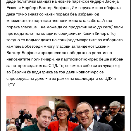
даде политички мандат на новите партиски лидери Заскија
Ескен и Норберт Валтер Борјанс. „Им верувам и на обајцата
дека точно знаат со какви пораки беа избрани од
мнозинството партиски членови минатата сабота. А таа
порака гласеше – не може да се продолжи како до сега,” вели
претседателот на младите социјалисти Кевин Кинерт. Тој
заедно со подмладокот на социјалдемократите во изборната
кампања обезбеди многу гласови за тандемот Ескен и
Валтер-Борјанс и придонесе за победата на релативно
непознатите политичари, на партискиот конгрес беше избран
за потпретседател на СПД. Тој се смета себе си за чувар кој
во Берлин ќе води грижа за тоа дали новиот курс се
спроведува на дело – и во рамки на коалицијата со ЦДУ и
ЦСУ.