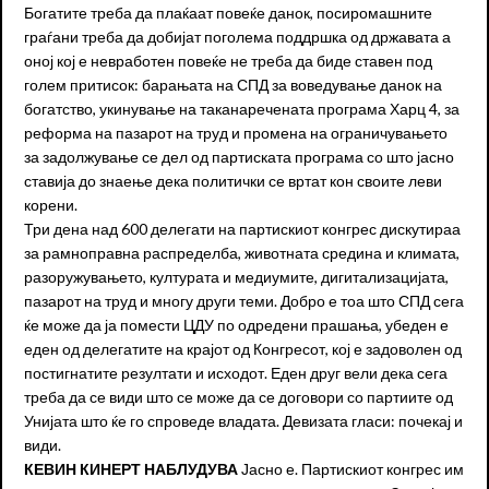
Богатите треба да плаќаат повеќе данок, посиромашните
граѓани треба да добијат поголема поддршка од државата а
оној кој е невработен повеќе не треба да биде ставен под
голем притисок: барањата на СПД за воведување данок на
богатство, укинување на таканаречената програма Харц 4, за
реформа на пазарот на труд и промена на ограничувањето
за задолжување се дел од партиската програма со што јасно
ставија до знаење дека политички се вртат кон своите леви
корени.
Три дена над 600 делегати на партискиот конгрес дискутираа
за рамноправна распределба, животната средина и климата,
разоружувањето, културата и медиумите, дигитализацијата,
пазарот на труд и многу други теми. Добро е тоа што СПД сега
ќе може да ја помести ЦДУ по одредени прашања, убеден е
еден од делегатите на крајот од Конгресот, кој е задоволен од
постигнатите резултати и исходот. Еден друг вели дека сега
треба да се види што се може да се договори со партиите од
Унијата што ќе го спроведе владата. Девизата гласи: почекај и
види.
КЕВИН КИНЕРТ НАБЛУДУВА
Јасно е. Партискиот конгрес им