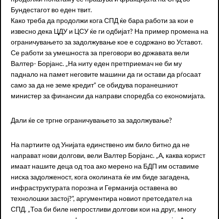
Бундестагот во еден твит.
Како треба да продолжи кога СПД ќе бара работи за кои е
извесно дека ЦДУ и ЦСУ ќе ги одбијат? На пример промена на
ограничувањето за задолжување кое е содржано во Уставот.
Се работи за умешноста за преговори во државата вели
Валтер- Борјанс. „На ниту еден претприемач не би му
паднало на памет неговите машини да ги остави да рѓосаат
само за да не земе кредит” се обидува поранешниот
министер за финансии да направи споредба со економијата.
Дали ќе се тргне ограничувањето за задолжување?
На партиите од Унијата единствено им било битно да не
направат нови долгови, вели Валтер Борјанс. „А, каква корист
имаат нашите деца од тоа ако мерено на БДП им оставиме
ниска задолженост, кога околината ќе им биде загадена,
инфраструктурата порозна и Германија оставена во
технолошки застој?”, аргументира новиот претседател на
СПД. „Тоа би биле непростливи долгови кои на друг, многу