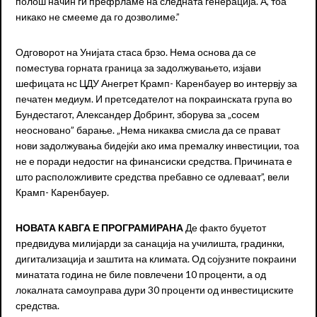
полош начин ги префрламе на следната генерација. А, тоа
никако не смееме да го дозволиме.”
Одговорот на Унијата стаса брзо. Нема основа да се
поместува горната граница за задолжувањето, изјави
шефицата нс ЦДУ Анегрет Крамп- Каренбауер во интервју за
печатен медиум. И претседателот на покраинската група во
Бундестагот, Александер Добринт, зборува за „сосем
неосновано” барање. „Нема никаква смисла да се прават
нови задолжувања бидејќи ако има премалку инвестиции, тоа
не е поради недостиг на финансиски средства. Причината е
што расположливите средства пребавно се одлеваат”, вели
Крамп- Каренбауер.
Н
ОВАТА КАВГА Е ПРОГРАМИРАНА
Де факто буџетот
предвидува милијарди за санација на училишта, градинки,
дигитализација и заштита на климата. Од сојузните покраини
минатата година не биле повлечени 10 проценти, а од
локалната самоуправа дури 30 проценти од инвестициските
средства.